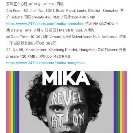
罗湖区布心路3008号 IBC mall 四楼
4th floor, IBC mall, No. 3008 Buxin Road, Luohu District, Shenzhen 票
价Tickets: 预售presale 420 RMB / 现场door 480 RMB
https://www.247tickets.com/t/mika-shenzhen
杭州 HANGZHOU 日
期 Date & Time: 3 月 8 日 周日 | March 8, Sun. 入场时
间 Door Time: 19:30 场地 Venue: 大麦66LiveHouse 地址 Address：杭州
市下城区新北街85号G2-302号
3F, No.85, Xinbei street, Xiacheng District, Hangzhou 票价Tickets: 预售
presale 420 RMB / 现场door 480 RMB
https://www.247tickets.com/t/mika-hangzhou