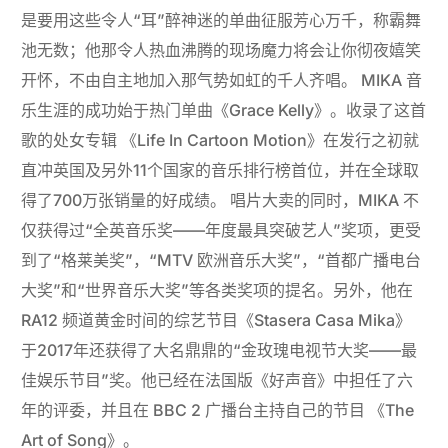
是要用这些令人“耳”醉神迷的单曲征服芳心万千，称霸舞
池无数；他那令人热血沸腾的现场魔力将会让你彻夜嬉笑
开怀，不由自主地加入那气势如虹的千人齐唱。
MIKA 音
乐生涯的成功始于热门单曲《Grace Kelly》。收录了这首
歌的处女专辑 《Life In Cartoon Motion》在发行之初就
直冲英国及另外11个国家的音乐排行榜首位，并在全球取
得了700万张销量的好成绩。 唱片大卖的同时，MIKA 不
仅获得过“全英音乐奖——年度最具突破艺人”奖项，更受
到了“格莱美奖”，“MTV 欧洲音乐大奖”，“首都广播电台
大奖”和“世界音乐大奖”等各类奖项的提名。另外，他在
RA12 频道黄金时间的综艺节目《Stasera Casa Mika》
于2017年还获得了大名鼎鼎的“金玫瑰电视节大奖——最
佳娱乐节目”奖。他已经在法国版《好声音》中担任了六
年的评委，并且在 BBC 2 广播台主持自己的节目 《The
Art of Song》。