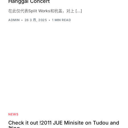
Hanggai Concert
在此仅代表Split Works和杭盖，对上 […]
ADMIN
26 3 月, 2025
1 MIN READ
NEWS
Check it out !2011 JUE Minisite on Tudou and