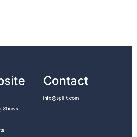
site
Contact
info@spli-t.com
g Shows
ts