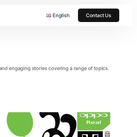
English
Contact Us
, and engaging stories covering a range of topics.