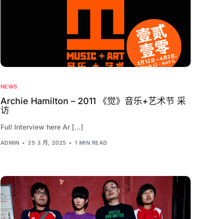
NEWS
Archie Hamilton – 2011 《觉》音乐+艺术节 采
访
Full Interview here Ar […]
ADMIN
25 3 月, 2025
1 MIN READ