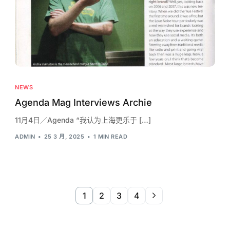
NEWS
Agenda Mag Interviews Archie
11月4日／Agenda “我认为上海更乐于 […]
ADMIN
25 3 月, 2025
1 MIN READ
1
2
3
4