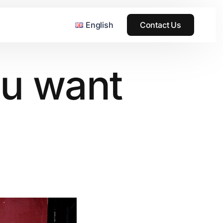
English
Contact Us
ou want