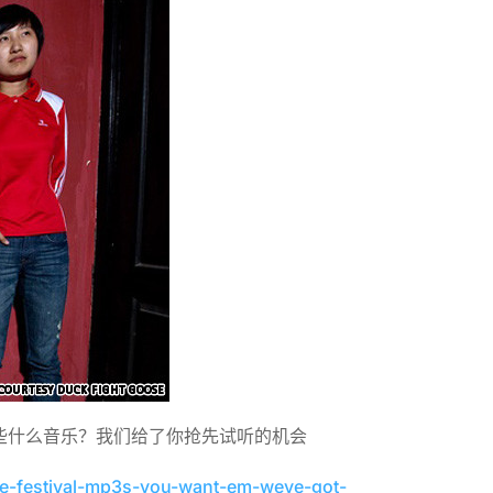
有些什么音乐？我们给了你抢先试听的机会
ue-festival-mp3s-you-want-em-weve-got-