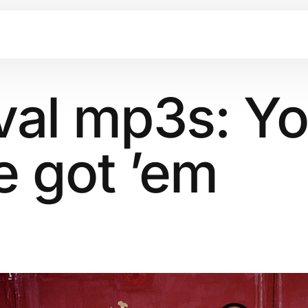
val mp3s: Y
e got ’em