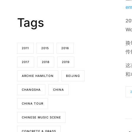
em
Tags
20
W
换
2011
2015
2016
传
2017
2018
2019
这
和
ARCHIE HAMILTON
BEIJING
CHANGSHA
CHINA
2
CHINA TOUR
CHINESE MUSIC SCENE
CONCRETE & GRASS