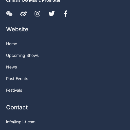
China’s OG Music Promoter
Website
Home
Upcoming Shows
News
Past Events
Festivals
Contact
info@spli-t.com