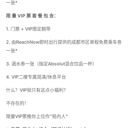
一张*
限 量 VIP 票 套 餐 包 含：
1. 门票 + VIP限定腕带
2. 由ReachNow即时出行提供的成都市区单程免费乘车劵
一张*
3. 酒水券一张（指定Absolut混合饮品一杯）
4. VIP二楼专属观演/休息平台
什么？VIP就只有这点小福利？
不存在的！
限量VIP票推你上位作“局内人”