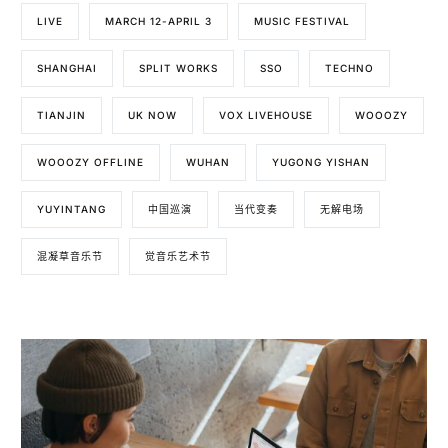
LIVE
MARCH 12-APRIL 3
MUSIC FESTIVAL
SHANGHAI
SPLIT WORKS
SSO
TECHNO
TIANJIN
UK NOW
VOX LIVEHOUSE
WOOOZY
WOOOZY OFFLINE
WUHAN
YUGONG YISHAN
YUYINTANG
中国巡演
当代变奏
无解电场
混凝草音乐节
觉音乐艺术节