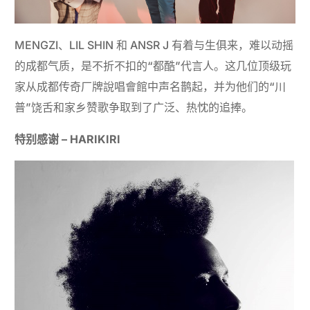
MENGZI、LIL SHIN 和 ANSR J 有着与生俱来，难以动摇
的成都气质，是不折不扣的“都酷”代言人。这几位顶级玩
家从成都传奇厂牌說唱會館中声名鹊起，并为他们的“川
普”饶舌和家乡赞歌争取到了广泛、热忱的追捧。
特别感谢
–
HARIKIRI