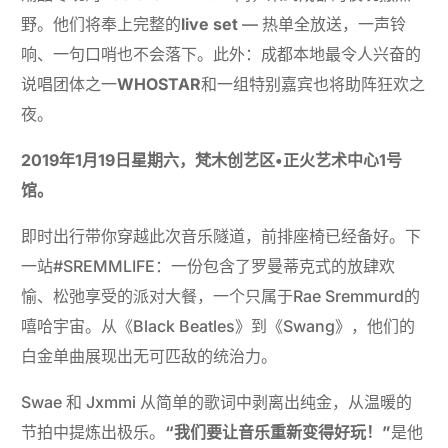
野。他们将奉上完整的
live
set
— 热单全放送，一声铃
响、一句口哨也不会落下。此外：成都本地最令人兴奋的
说唱团体之一
WHOSTAR
和一组特别嘉宾也将助阵狂欢之
夜。
2019年1月19日星期六，梵木创艺区•正火艺术中心1号
馆。
即时出行带你穿越此次音乐隧道，前排座椅已经备好。下
一站#SREMMLIFE：一份包含了罗曼蒂克式的放肆欢
愉、松弛享受的派对大餐，一个只属于Rae Sremmurd的
嘻哈宇宙。从《Black Beatles》到《Swang》，他们的
白金单曲展现出无可匹敌的统治力。
Swae 和 Jxmmi 从简单的歌词中剥离出纯金，从温暖的
节拍中提炼出极乐。
“我们要让音乐重新变得好玩！”
是他