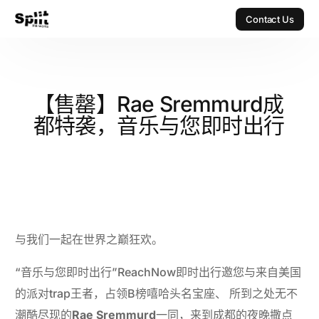
Contact Us
Contact Us
【售罄】Rae Sremmurd成
都特袭，音乐与您即时出行
与我们一起在世界之巅狂欢。
“音乐与您即时出行”ReachNow即时出行邀您与来自美国
的派对trap王者，占领B榜嘻哈头名宝座、 所到之处无不
潮酷尽现的
Rae Sremmurd
一同，来到成都的夜晚撒点