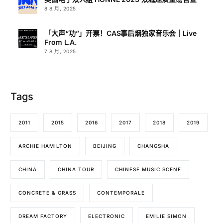
8 8 月, 2025
「大声“功”」开票！CAS事后烟独家音乐会｜Live
From L.A.
7 8 月, 2025
Tags
2011
2015
2016
2017
2018
2019
ARCHIE HAMILTON
BEIJING
CHANGSHA
CHINA
CHINA TOUR
CHINESE MUSIC SCENE
CONCRETE & GRASS
CONTEMPORALE
DREAM FACTORY
ELECTRONIC
EMILIE SIMON