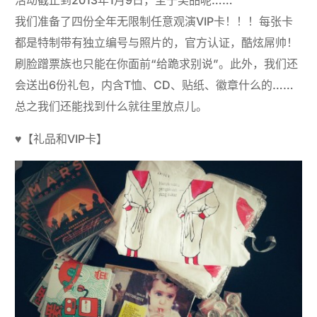
活动截止到2013年1月9日，至于奖品呢……
我们准备了四份全年无限制任意观演VIP卡！！！每张卡
都是特制带有独立编号与照片的，官方认证，酷炫屌帅！
刷脸蹭票族也只能在你面前“给跪求别说”。此外，我们还
会送出6份礼包，内含T恤、CD、贴纸、徽章什么的……
总之我们还能找到什么就往里放点儿。
♥【礼品和VIP卡】