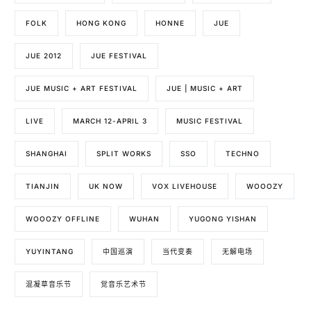
FOLK
HONG KONG
HONNE
JUE
JUE 2012
JUE FESTIVAL
JUE MUSIC + ART FESTIVAL
JUE | MUSIC + ART
LIVE
MARCH 12-APRIL 3
MUSIC FESTIVAL
SHANGHAI
SPLIT WORKS
SSO
TECHNO
TIANJIN
UK NOW
VOX LIVEHOUSE
WOOOZY
WOOOZY OFFLINE
WUHAN
YUGONG YISHAN
YUYINTANG
中国巡演
当代变奏
无解电场
混凝草音乐节
觉音乐艺术节