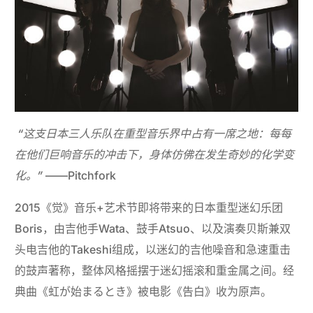
“这支日本三人乐队在重型音乐界中占有一席之地：每每
在他们巨响音乐的冲击下，身体仿佛在发生奇妙的化学变
化。”
——Pitchfork
2015《觉》音乐+艺术节即将带来的日本重型迷幻乐团
Boris，由吉他手Wata、鼓手Atsuo、以及演奏贝斯兼双
头电吉他的Takeshi组成，以迷幻的吉他噪音和急速重击
的鼓声著称，整体风格摇摆于迷幻摇滚和重金属之间。经
典曲《虹が始まるとき》被电影《告白》收为原声。