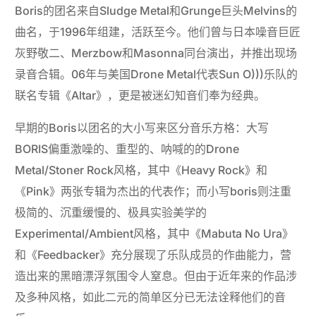
Boris的团名来自Sludge Metal和Grunge巨头Melvins的
曲名，于1996年组建，活跃至今。他们曾与日本噪音巨匠
灰野敬二、Merzbow和Masonna同台演出，并推出现场
录音合辑。06年与美国Drone Metal代表Sun O)))乐队的
联名专辑《Altar》，更是被迷幻知音们奉为经典。
早期的Boris以团名的大小写来区分音乐方格：大写
BORIS偏重激噪的、重型的、呐喊的的Drone
Metal/Stoner Rock风格，其中《Heavy Rock》和
《Pink》两张专辑为杰出的代表作；而小写boris则注重
极简的、沉重缓慢的、极具实验美学的
Experimental/Ambient风格，其中《Mabuta No Ura》
和《Feedbacker》充分展现了乐队成员的作曲能力，营
造出来的黑暗漂浮氛围令人窒息。但由于近年来的作品涉
及多种风格，如此二元的简单区分已无法诠释他们的音