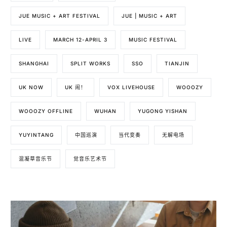
JUE MUSIC + ART FESTIVAL
JUE | MUSIC + ART
LIVE
MARCH 12-APRIL 3
MUSIC FESTIVAL
SHANGHAI
SPLIT WORKS
SSO
TIANJIN
UK NOW
UK 闹！
VOX LIVEHOUSE
WOOOZY
WOOOZY OFFLINE
WUHAN
YUGONG YISHAN
YUYINTANG
中国巡演
当代变奏
无解电场
混凝草音乐节
觉音乐艺术节