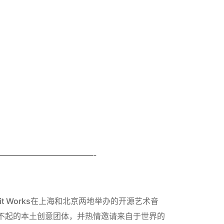
————————————-
it Works在上海和北京两地举办的开源艺术音
不起的本土创意团体，并热情邀请来自于世界的