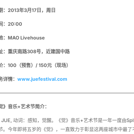
期：
2013
年
3
月
17
日，周日
间：
20:00
地：
MAO Livehouse
址：重庆南路
308
号，近建国中路
价：
100
（预售）
/ 150
元（现场）
务详情：
www.juefestival.com
————————————————————————————
觉》音乐
+
艺术节简介：
/ JUE, 动词：感知，觉醒。《觉》音乐+艺术节是一年一度由Spl
节。今年即将五岁的《觉》，一直致力于彰显这两座城市中最了