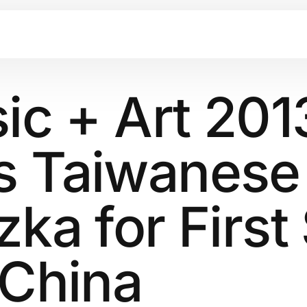
ic + Art 201
 Taiwanese
ka for First
 China