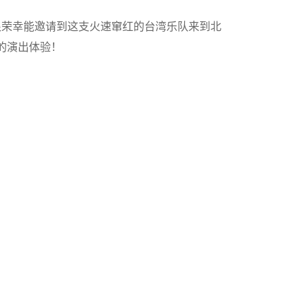
节很荣幸能邀请到这支火速窜红的台湾乐队来到北
的演出体验！