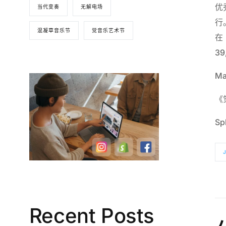
优
当代变奏
无解电场
行
混凝草音乐节
觉音乐艺术节
在
3
M
《
Sp
Recent Posts