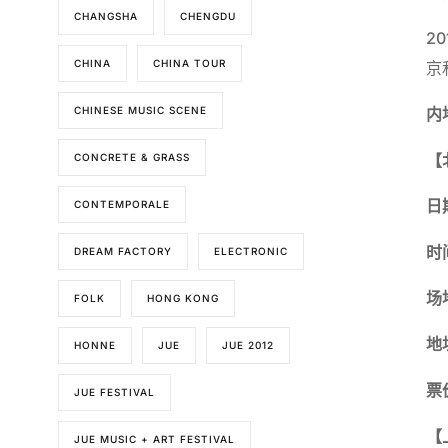
CHANGSHA
CHENGDU
2
CHINA
CHINA TOUR
京
CHINESE MUSIC SCENE
内
【
CONCRETE & GRASS
日
CONTEMPORALE
时
DREAM FACTORY
ELECTRONIC
场
FOLK
HONG KONG
地
HONNE
JUE
JUE 2012
票
JUE FESTIVAL
【
JUE MUSIC + ART FESTIVAL