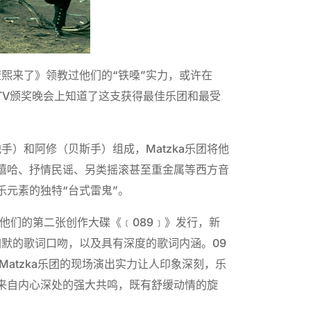
康熙来了》领教过他们的“铁嗓”实力，或许在
TV颁奖晚会上知道了这支获得最佳乐团和最受
手）和阿修（贝斯手）组成，Matzka乐团将他
嘻哈、抒情民谣、另类摇滚甚至重金属等西方音
元素的独特“台式雷鬼”。
他们的第二张创作大碟《﹝089﹞》发行，新
幽默的歌词口吻，以及具有深度的歌词内涵。09
验，Matzka乐团的现场演出实力让人印象深刻，乐
来自内心深处的强大共鸣，既有舒缓动情的旋