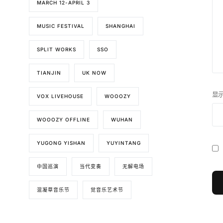
MARCH 12-APRIL 3
MUSIC FESTIVAL
SHANGHAI
SPLIT WORKS
SSO
TIANJIN
UK NOW
显
VOX LIVEHOUSE
WOOOZY
WOOOZY OFFLINE
WUHAN
YUGONG YISHAN
YUYINTANG
中国巡演
当代变奏
无解电场
混凝草音乐节
觉音乐艺术节