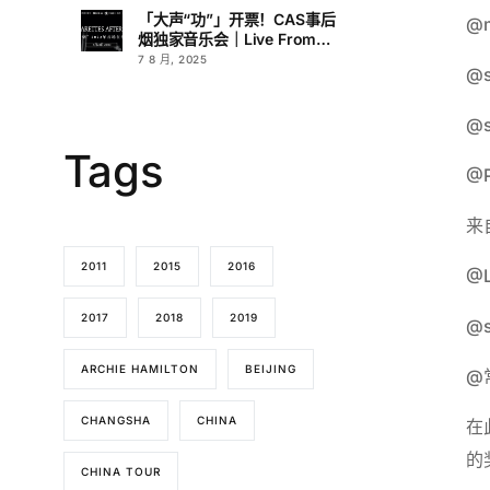
「大声“功”」开票！CAS事后
@m
烟独家音乐会｜Live From
L.A.
7 8 月, 2025
@s
@s
Tags
@P
来
2011
2015
2016
@L
2017
2018
2019
@
ARCHIE HAMILTON
BEIJING
@
CHANGSHA
CHINA
在
的
CHINA TOUR