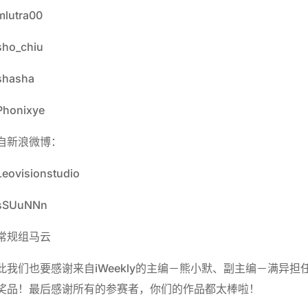
lutra00
ho_chiu
hasha
honixye
自新浪微博：
eovisionstudio
sSUuNNn
常规组马云
此我们也要感谢来自iWeekly的主编－熊小默、副主编－满异担
奖品！最后感谢所有的参赛者，你们的作品都太棒啦！