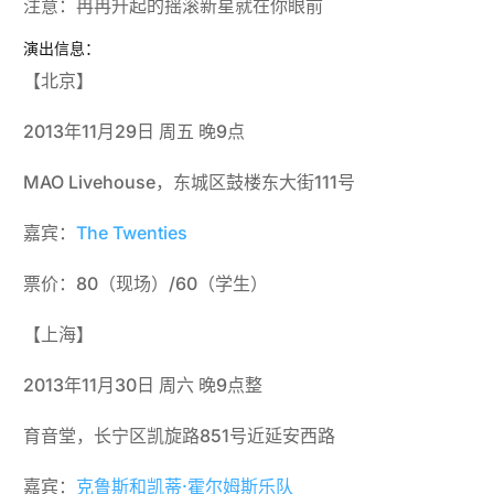
注意：冉冉升起的摇滚新星就在你眼前
演出信息：
【北京】
2013年11月29日 周五 晚9点
MAO Livehouse，东城区鼓楼东大街111号
嘉宾：
The Twenties
票价：80（现场）/60（学生）
【上海】
2013年11月30日 周六 晚9点整
育音堂，长宁区凯旋路851号近延安西路
嘉宾：
克鲁斯和凯蒂·霍尔姆斯乐队