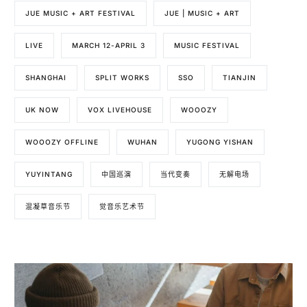
JUE MUSIC + ART FESTIVAL
JUE | MUSIC + ART
LIVE
MARCH 12-APRIL 3
MUSIC FESTIVAL
SHANGHAI
SPLIT WORKS
SSO
TIANJIN
UK NOW
VOX LIVEHOUSE
WOOOZY
WOOOZY OFFLINE
WUHAN
YUGONG YISHAN
YUYINTANG
中国巡演
当代变奏
无解电场
混凝草音乐节
觉音乐艺术节