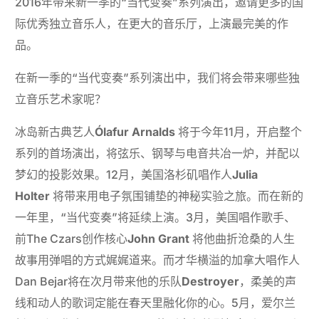
2016年带来新一季的“当代变奏”系列演出，邀请更多的国
际优秀独立音乐人，在更大的音乐厅，上演最完美的作
品。
在新一季的“当代变奏”系列演出中，我们将会带来哪些独
立音乐艺术家呢？
冰岛新古典艺人
Ólafur Arnalds
将于今年11月，开启整个
系列的首场演出，将弦乐、钢琴与电音共冶一炉，并配以
梦幻的投影效果。12月，美国洛杉矶唱作人
Julia
Holter
将带来用电子氛围铺垫的神秘实验之旅。而在新的
一年里，“当代变奏”将延续上演。3月，美国唱作歌手、
前The Czars创作核心
John Grant
将他曲折沧桑的人生
故事用弹唱的方式娓娓道来。而才华横溢的加拿大唱作人
Dan Bejar将在次月带来他的乐队
Destroyer
，柔美的声
线和动人的歌词定能在春天里融化你的心。5月，爱尔兰