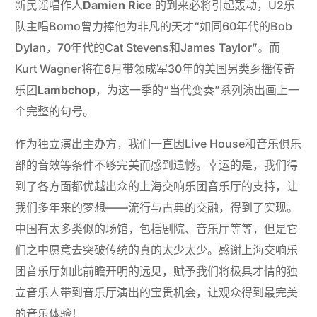
新民谣唱作人
Damien Rice
的到来必将引起轰动，U2乐
队主唱Bomo曾力捧他为非凡的天才“如同60年代的Bob
Dylan，70年代的Cat Stevens和James Taylor”。而
Kurt Wagner将在6月带领成军30年的美国另类乡摇传奇
乐团
Lambchop
，为这一季的“当代变奏”系列演出画上一
个完整的句号。
作为独立演出主办方，我们一直因Live House和音乐俱乐
部的音效等条件不够完美而感到遗憾。幸运的是，我们得
到了各方面都优越出众的上海交响乐团音乐厅的支持，让
我们多年来的梦想——流行与古典的交融，得到了实现。
中国有太多类似的场馆，包括剧院、音乐厅等等，但是它
们之中愿意去突破传统的真的太少太少。感谢上海交响乐
团音乐厅如此前瞻开明的远见，赋予我们将极具才情的独
立音乐人带到音乐厅演出的宝贵机会，让观众得到最完美
的音乐体验！