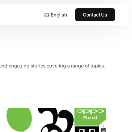
English
Contact Us
, and engaging stories covering a range of topics.