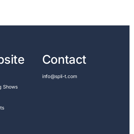
site
Contact
info@spli-t.com
g Shows
ts