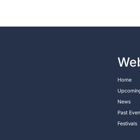
Web
Home
Upcomin
News
Past Even
Festivals