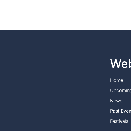
Web
Home
Upcomin
News
Past Even
Festivals