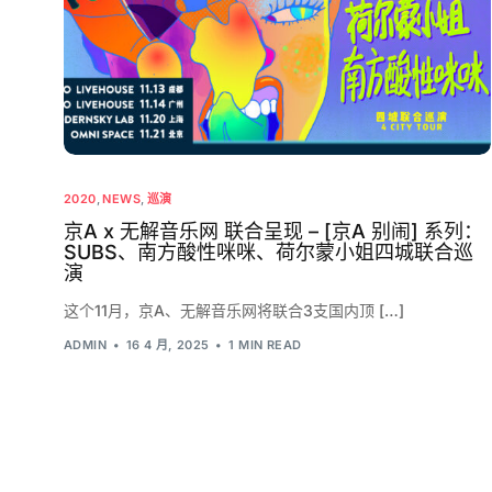
2020
,
NEWS
,
巡演
京A x 无解音乐网 联合呈现 – [京A 别闹] 系列：
SUBS、南方酸性咪咪、荷尔蒙小姐四城联合巡
演
这个11月，京A、无解音乐网将联合3支国内顶 […]
ADMIN
16 4 月, 2025
1 MIN READ