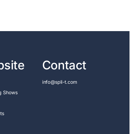
site
Contact
info@spli-t.com
g Shows
ts