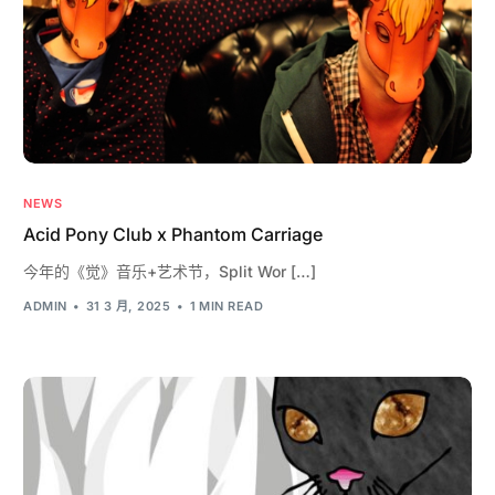
NEWS
Acid Pony Club x Phantom Carriage
今年的《觉》音乐+艺术节，Split Wor […]
ADMIN
31 3 月, 2025
1 MIN READ