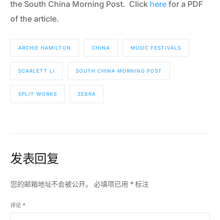
the South China Morning Post. Click
here
for a PDF
of the article.
ARCHIE HAMILTON
CHINA
MUSIC FESTIVALS
SCARLETT LI
SOUTH CHINA MORNING POST
SPLIT WORKS
ZEBRA
发表回复
您的邮箱地址不会被公开。
必填项已用
*
标注
评论
*