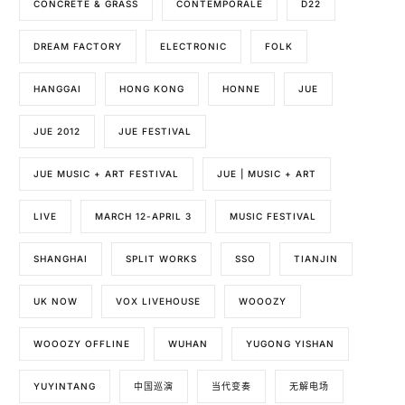
CONCRETE & GRASS
CONTEMPORALE
D22
DREAM FACTORY
ELECTRONIC
FOLK
HANGGAI
HONG KONG
HONNE
JUE
JUE 2012
JUE FESTIVAL
JUE MUSIC + ART FESTIVAL
JUE | MUSIC + ART
LIVE
MARCH 12-APRIL 3
MUSIC FESTIVAL
SHANGHAI
SPLIT WORKS
SSO
TIANJIN
UK NOW
VOX LIVEHOUSE
WOOOZY
WOOOZY OFFLINE
WUHAN
YUGONG YISHAN
YUYINTANG
中国巡演
当代变奏
无解电场